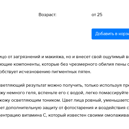
Возраст:
от 25
Добавить в корз
ицо от загрязнений и макияжа, но и внесет свой ощутимый 
ающие компоненты, которые без чрезмерного обилия пены 
обствует исчезновению пигментных пятен.
ветляющий результат можно получить, только используя пр
жу немного геля, вспеньте его с водой, легко помассируйте
ь кожу осветляющим тоником. Цвет лица ровный, уменьшает
ает дополнительную защиту от фотостарения и воздействия
нцентрацию витамина C, который известен своими омолажив