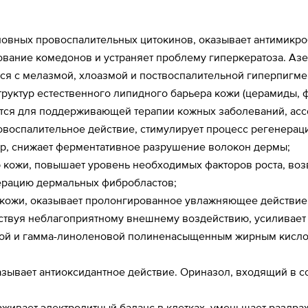
овных провоспалительных цитокинов, оказывает антимикробн
зование комедонов и устраняет проблему гиперкератоза. А
я с мелазмой, хлоазмой и поствоспалительной гиперпигме
уктур естественного липидного барьера кожи (церамиды, ф
тся для поддерживающей терапии кожных заболеваний, асс
оспалительное действие, стимулирует процесс регенерации
р, снижает ферментативное разрушение волокон дермы;
 кожи, повышает уровень необходимых факторов роста, воз
ерацию дермальных фибробластов;
кожи, оказывает пролонгированное увлажняющее действие, 
ствуя неблагоприятному внешнему воздействию, усиливает
ой и гамма-линоленовой полиненасыщенным жирным кислот
азывает антиоксидантное действие. Ориназол, входящий в с
ивает электролитный баланс в клетках, уменьшает раздраж