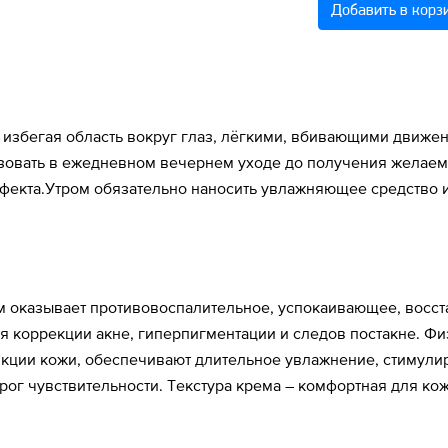
Добавить в корз
 избегая область вокруг глаз, лёгкими, вбивающими движе
ьзовать в ежедневном вечернем уходе до получения желаемо
екта.Утром обязательно наносить увлажняющее средство 
м оказывает противовоспалительное, успокаивающее, восс
ля коррекции акне, гиперпигментации и следов постакне.
нкции кожи, обеспечивают длительное увлажнение, стимули
ог чувствительности. Текстура крема – комфортная для ко