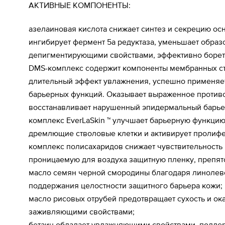
АКТИВНЫЕ КОМПОНЕНТЫ:
азелаиновая кислота снижает синтез и секрецию осн
ингибирует фермент 5а редуктаза, уменьшает обра
депигментирующими свойствами, эффективно боретс
DMS-комплекс содержит компоненты мембранных стр
длительный эффект увлажнения, успешно применяе
барьерных функций. Оказывает выраженное противов
восстанавливает нарушенный эпидермальный барье
комплекс EverLaSkin ™ улучшает барьерную функцию
дремлющие стволовые клетки и активирует пролиф
комплекс полисахаридов снижает чувствительность 
проницаемую для воздуха защитную пленку, препят
масло семян черной смородины благодаря линолев
поддержания целостности защитного барьера кожи;
масло рисовых отрубей предотвращает сухость и ок
заживляющими свойствами;
бетаин обладает увлажняющими свойствами, поддерж