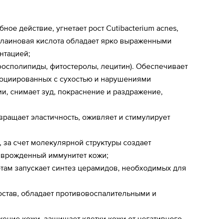
ое действие, угнетает рост Cutibacterium acnes,
зелаиновая кислота обладает ярко выраженными
нтацией;
осполипиды, фитостеролы, лецитин). Обеспечивает
оциированных с сухостью и нарушениями
, снимает зуд, покраснение и раздражение,
вращает эластичность, оживляет и стимулирует
за счет молекулярной структуры создает
 врожденный иммунитет кожи;
ам запускает синтез церамидов, необходимых для
остав, обладает противовоспалительными и
ение кожи, защищает клетки кожи от негативного