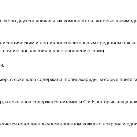
жит около двухсот уникальных компонентов, которые взаимод
нтисептическим и противовоспалительным средством (так как
т снятию воспаления и восстановлению кожи).
и.
имер, в соке алоэ содержатся полисахариды, которые притяг
р, в соке алоэ содержатся витамины С и Е, которые защищ
а является естественным компонентом кожного покрова и од