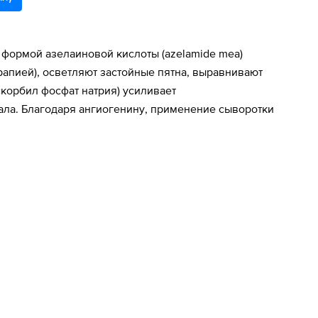
формой азелаиновой кислоты (azelamide mea)
апией), осветляют застойные пятна, выравнивают
корбил фосфат натрия) усиливает
ала. Благодаря ангиогенину, применение сыворотки