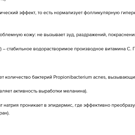
ический эффект, то есть нормализует фолликулярную гипер
облемную кожу: не вызывает зуд, раздражений, покраснений
) – стабильное водорастворимое производное витамина С. Пр
т количество бактерий Propionibacterium acnes, вызывающи
авляет активность выработки меланина).
т натрия проникает в эпидермис, где эффективно преобразу
ран).