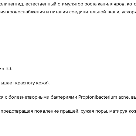
полипептид, естественный стимулятор роста капилляров, кот
ия кровоснабжения и питания соединительной ткани, ускор
ин В3.
ьшает красноту кожи).
я с болезнетворными бактериями Propionibacterium acne, в
, предотвращая появление прыщей, сужая поры, матируя кож