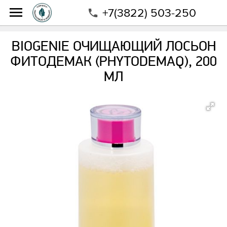
+7(3822) 503-250
Интернет-магазин
Магазин
Бренды
Biogenie
Biogenie Очищающий лосьон Фитодемак
BIOGENIE ОЧИЩАЮЩИЙ ЛОСЬОН
(Phytodemaq), 200 мл
ФИТОДЕМАК (PHYTODEMAQ), 200
МЛ