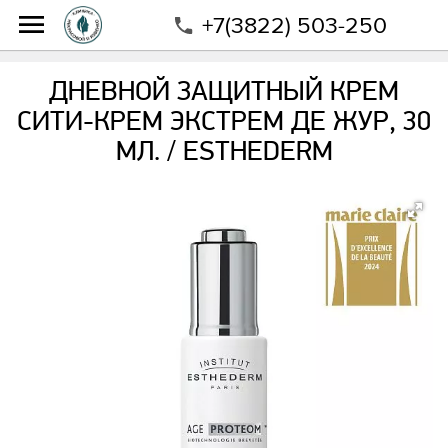
+7(3822) 503-250
Интернет-магазин
Магазин
Бренды
Esthederm
Дневной защитный крем Сити-крем экстрем де жур,
ДНЕВНОЙ ЗАЩИТНЫЙ КРЕМ
30 мл. / ESTHEDERM
СИТИ-КРЕМ ЭКСТРЕМ ДЕ ЖУР, 30
МЛ. / ESTHEDERM