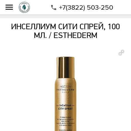
+7(3822) 503-250
Интернет-магазин
Магазин
Бренды
Esthederm
Инселлиум Сити спрей, 100 мл. / ESTHEDERM
ИНСЕЛЛИУМ СИТИ СПРЕЙ, 100
МЛ. / ESTHEDERM