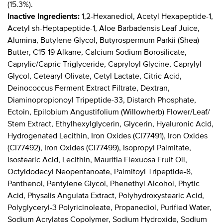
(15.3%).
Inactive Ingredients:
1,2-Hexanediol, Acetyl Hexapeptide-1,
Acetyl sh-Heptapeptide-1, Aloe Barbadensis Leaf Juice,
Alumina, Butylene Glycol, Butyrospermum Parkii (Shea)
Butter, C15-19 Alkane, Calcium Sodium Borosilicate,
Caprylic/Capric Triglyceride, Capryloyl Glycine, Caprylyl
Glycol, Cetearyl Olivate, Cetyl Lactate, Citric Acid,
Deinococcus Ferment Extract Filtrate, Dextran,
Diaminopropionoyl Tripeptide-33, Distarch Phosphate,
Ectoin, Epilobium Angustifolium (Willowherb) Flower/Leaf/
Stem Extract, Ethylhexylglycerin, Glycerin, Hyaluronic Acid,
Hydrogenated Lecithin, Iron Oxides (CI77491), Iron Oxides
(CI77492), Iron Oxides (CI77499), Isopropyl Palmitate,
Isostearic Acid, Lecithin, Mauritia Flexuosa Fruit Oil,
Octyldodecyl Neopentanoate, Palmitoyl Tripeptide-8,
Panthenol, Pentylene Glycol, Phenethyl Alcohol, Phytic
Acid, Physalis Angulata Extract, Polyhydroxystearic Acid,
Polyglyceryl-3 Polyricinoleate, Propanediol, Purified Water,
Sodium Acrylates Copolymer, Sodium Hydroxide, Sodium