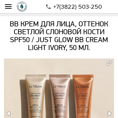
+7(3822) 503-250
Интернет-магазин
Магазин
Бренды
Le Mieux
BB Крем для лица, оттенок светлой слоновой кости
BB КРЕМ ДЛЯ ЛИЦА, ОТТЕНОК
SPF50 / Just Glow BB Cream Light Ivory, 50 мл.
СВЕТЛОЙ СЛОНОВОЙ КОСТИ
SPF50 / JUST GLOW BB CREAM
LIGHT IVORY, 50 МЛ.