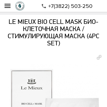
+7(3822) 503-250
Интернет-магазин
Магазин
Бренды
Le Mieux
Le Mieux Bio Cell Mask Био-клеточная маска /
LE MIEUX BIO CELL MASK БИО-
стимулирующая маска (4pc Set)
КЛЕТОЧНАЯ МАСКА /
СТИМУЛИРУЮЩАЯ МАСКА (4PC
SET)