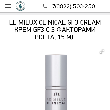
+7(3822) 503-250
Интернет-магазин
Магазин
Бренды
Le Mieux
Le Mieux Clinical GF3 Cream Крем GF3 с 3 факторами
LE MIEUX CLINICAL GF3 CREAM
роста, 15 мл
КРЕМ GF3 С 3 ФАКТОРАМИ
РОСТА, 15 МЛ