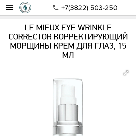
+7(3822) 503-250
Интернет-магазин
Магазин
Бренды
Le Mieux
Le Mieux Eye Wrinkle Corrector Корректирующий
LE MIEUX EYE WRINKLE
морщины крем для глаз, 15 мл
CORRECTOR КОРРЕКТИРУЮЩИЙ
МОРЩИНЫ КРЕМ ДЛЯ ГЛАЗ, 15
МЛ