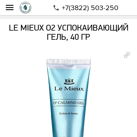
+7(3822) 503-250
Интернет-магазин
Магазин
Бренды
Le Mieux
Le Mieux О2 успокаивающий гель, 40 гр
LE MIEUX О2 УСПОКАИВАЮЩИЙ
ГЕЛЬ, 40 ГР