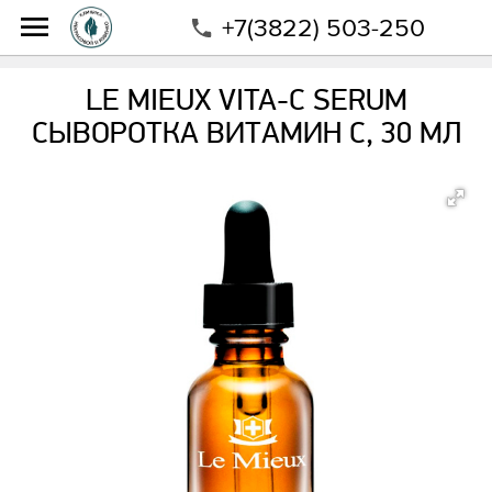
+7(3822) 503-250
Интернет-магазин
Магазин
Бренды
Le Mieux
Le Mieux Vita-C Serum Сыворотка Витамин С, 30 мл
LE MIEUX VITA-C SERUM
СЫВОРОТКА ВИТАМИН С, 30 МЛ