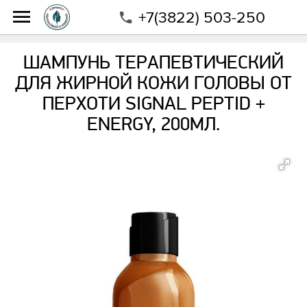
+7(3822) 503-250
Интернет-магазин
Магазин
Бренды
SIGNAL PEPTIDE + ENERGY/ DR.POBILAT
ШАМПУНЬ ТЕРАПЕВТИЧЕСКИЙ
Шампунь терапевтический для жирной кожи головы
ДЛЯ ЖИРНОЙ КОЖИ ГОЛОВЫ ОТ
от перхоти SIGNAL PEPTID + ENERGY, 200мл.
ПЕРХОТИ SIGNAL PEPTID +
ENERGY, 200МЛ.