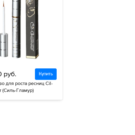
 руб.
Купить
о для роста ресниц Cil-
r (Силь-Гламур)