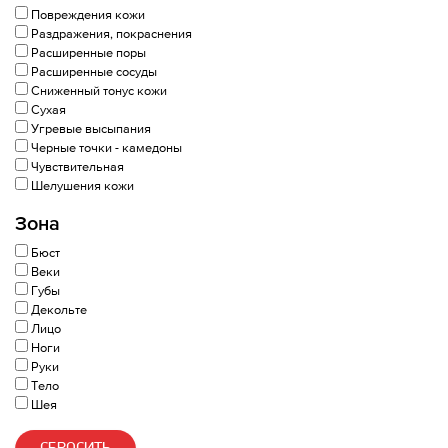
Повреждения кожи
Раздражения, покраснения
Расширенные поры
Расширенные сосуды
Сниженный тонус кожи
Сухая
Угревые высыпания
Черные точки - камедоны
Чувствительная
Шелушения кожи
Зона
Бюст
Веки
Губы
Декольте
Лицо
Ноги
Руки
Тело
Шея